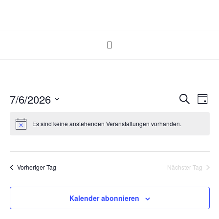
7/6/2026
Veransta
Ver
Suche
Tag
Datum
Suche
Ans
wählen.
Es sind keine anstehenden Veranstaltungen vorhanden.
Nav
und
Ansichte
Navigati
Vorheriger Tag
Nächster Tag
Kalender abonnieren